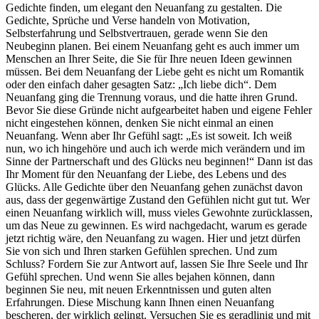
Gedichte finden, um elegant den Neuanfang zu gestalten. Die
Gedichte, Sprüche und Verse handeln von Motivation,
Selbsterfahrung und Selbstvertrauen, gerade wenn Sie den
Neubeginn planen. Bei einem Neuanfang geht es auch immer um
Menschen an Ihrer Seite, die Sie für Ihre neuen Ideen gewinnen
müssen. Bei dem Neuanfang der Liebe geht es nicht um Romantik
oder den einfach daher gesagten Satz: „Ich liebe dich“. Dem
Neuanfang ging die Trennung voraus, und die hatte ihren Grund.
Bevor Sie diese Gründe nicht aufgearbeitet haben und eigene Fehler
nicht eingestehen können, denken Sie nicht einmal an einen
Neuanfang. Wenn aber Ihr Gefühl sagt: „Es ist soweit. Ich weiß
nun, wo ich hingehöre und auch ich werde mich verändern und im
Sinne der Partnerschaft und des Glücks neu beginnen!“ Dann ist das
Ihr Moment für den Neuanfang der Liebe, des Lebens und des
Glücks. Alle Gedichte über den Neuanfang gehen zunächst davon
aus, dass der gegenwärtige Zustand den Gefühlen nicht gut tut. Wer
einen Neuanfang wirklich will, muss vieles Gewohnte zurücklassen,
um das Neue zu gewinnen. Es wird nachgedacht, warum es gerade
jetzt richtig wäre, den Neuanfang zu wagen. Hier und jetzt dürfen
Sie von sich und Ihren starken Gefühlen sprechen. Und zum
Schluss? Fordern Sie zur Antwort auf, lassen Sie Ihre Seele und Ihr
Gefühl sprechen. Und wenn Sie alles bejahen können, dann
beginnen Sie neu, mit neuen Erkenntnissen und guten alten
Erfahrungen. Diese Mischung kann Ihnen einen Neuanfang
bescheren, der wirklich gelingt. Versuchen Sie es geradlinig und mit