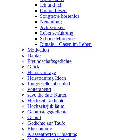
Ich und Ich
Online Lesen
Songtexte kostenlos
Neuanfang
Achtsamkeit
Lebenserfahrung
Schöne Momente
Rituale – Oasen im Leben
Motivation
Danke
Freundschaftsgedichte
Glück
Heiratsanträge
Heiratsantrag Ideen
Junggesellenabschied
Polterabend
save the date Karten
Hochzeit Gedichte
Hochzeitsjubiläum
Geburtstagsgedichte
Geburt
Gedichte zur Taufe
Einschulung
Klassentreffen Einladung
Gedichte zum Muttertag