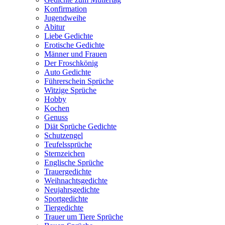
Konfirmation
Jugendweihe
Abitur
Liebe Gedichte
Erotische Gedichte
Männer und Frauen
Der Froschkönig
Auto Gedichte
Führerschein Sprüche
Witzige Sprüche
Hobby
Kochen
Genuss
Diät Sprüche Gedichte
Schutzengel
Teufelssprüche
Sternzeichen
Englische Sprüche
Trauergedichte
Weihnachtsgedichte
Neujahrsgedichte
Sportgedichte
Tiergedichte
Trauer um Tiere Sprüche