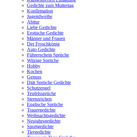
Gedichte zum Muttertag
Konfirmation
Jugendweihe
Abitur
Liebe Gedichte
Erotische Gedichte
Männer und Frauen
Der Froschkönig
Auto Gedichte
Führerschein Sprüche
Witzige Sprüche
Hobby
Kochen
Genuss
Diät Sprüche Gedichte
Schutzengel
Teufelssprüche
Sternzeichen
Englische Sprüche
Trauergedichte
Weihnachtsgedichte
Neujahrsgedichte
Sportgedichte
Tiergedichte