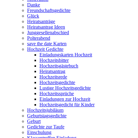
Danke
Freundschaftsgedichte
Glück
Heiratsanträge
Heiratsantrag Ideen
Junggesellenabschied
Polterabend
save the date Karten
Hochzeit Gedichte
Einladungskarten Hochzeit
Hochzeitsbitter
Hochzeitsgästebuch
Heiratsantrag
Hochzeitsrede
Hochzeitsgedichte
Lustige Hochzeitsgedichte
Hochzeitssprüche
Einladungen zur Hochzeit
Hochzeitsgedicht für Kinder
Hochzeitsjubiläum
Geburtstagsgedichte
Geburt
Gedichte zur Taufe
Einschulung
Klassentreffen Einladung