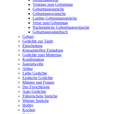
Vorträge zum Geburtstag
Geburtstagssprüche
Geburtstagswünsche
Lustige Geburtstagssprüche
Verse zum Geburtstag
Nachträgliche Geburtstagswünsche
Geburtstagsgästebuch
Geburt
Gedichte zur Taufe
Einschulung
Klassentreffen Einladung
Gedichte zum Muttertag
Konfirmation
Jugendweihe
Abitur
Liebe Gedichte
Erotische Gedichte
Männer und Frauen
Der Froschkönig
Auto Gedichte
Führerschein Sprüche
Witzige Sprüche
Hobby
Kochen