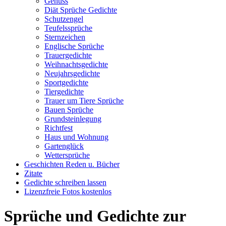
Genuss
Diät Sprüche Gedichte
Schutzengel
Teufelssprüche
Sternzeichen
Englische Sprüche
Trauergedichte
Weihnachtsgedichte
Neujahrsgedichte
Sportgedichte
Tiergedichte
Trauer um Tiere Sprüche
Bauen Sprüche
Grundsteinlegung
Richtfest
Haus und Wohnung
Gartenglück
Wettersprüche
Geschichten Reden u. Bücher
Zitate
Gedichte schreiben lassen
Lizenzfreie Fotos kostenlos
Sprüche und Gedichte zur